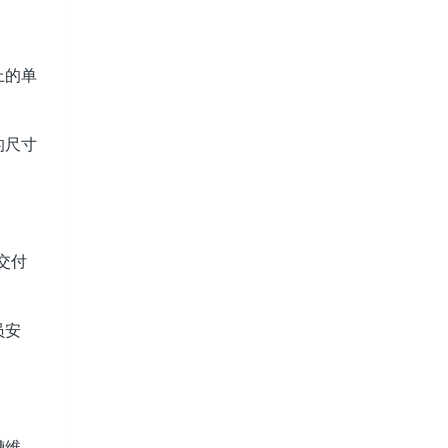
上的单
的尺寸
交付
员安
槽维