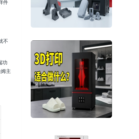
样件
就不
端功
迪姆主