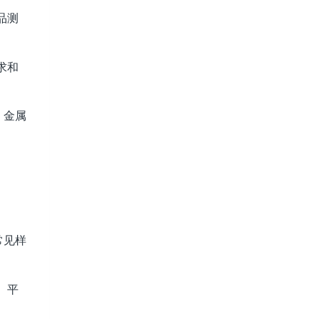
品测
求和
、金属
常见样
、平