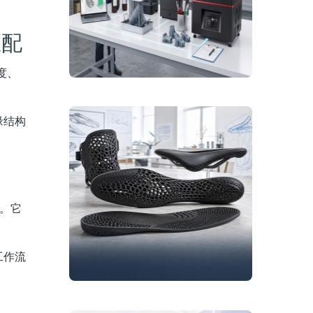
匹配
度、
缘结构
。它
工作流