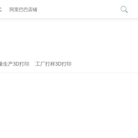
查看更多 >
式
阿里巴巴店铺
量生产3D打印
工厂打样3D打印