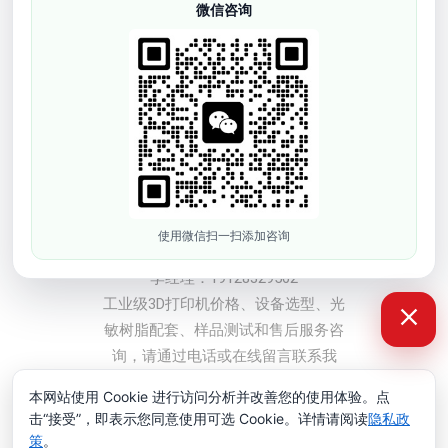
微信咨询
牙科3D打印机
软胶弹性3D打印机
工业级3D打印机
光敏树脂耗材
3D打印配件
3d模型打样
联系方式
使用微信扫一扫添加咨询
深圳市依迪姆智能科技有限公司
李经理：19128329562
工业级3D打印机价格、设备选型、光
敏树脂配套、样品测试和售后服务咨
询，请通过电话或在线留言联系我
们。
本网站使用 Cookie 进行访问分析并改善您的使用体验。点
击“接受”，即表示您同意使用可选 Cookie。详情请阅读
隐私政
版权所有 © 2008-2026 深圳市依迪姆智能科技有限公司
粤ICP备
策
。