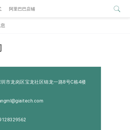
查看更多 >
式
阿里巴巴店铺
信息
们
深圳市龙岗区宝龙社区锦龙一路8号C栋4楼
iangml@giaitech.com
9128329562