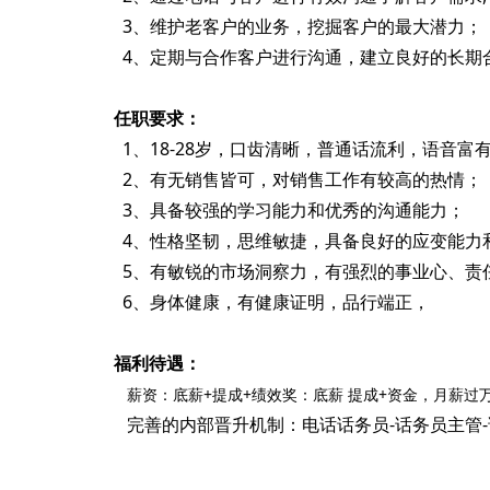
3、维护老客户的业务，挖掘客户的最大潜力；
4、定期与合作客户进行沟通，建立良好的长期
任职要求：
1、18-
28
岁，口齿清晰，普通话流利，语音富
2、
有无销售皆可
，对销售工作有较高的热情；
3、具备较强的学习能力和优秀的沟通能力；
4、性格坚韧，思维敏捷，具备良好的应变能力
5、有敏锐的市场洞察力，有强烈的事业心、责
6、身体健康，有健康证明，品行端正，
福利待遇：
薪资：底薪+提成+绩效奖：底薪
提成+资金，月薪过
完善的内部晋升机制：
电话话务员
-
话务员主管
-