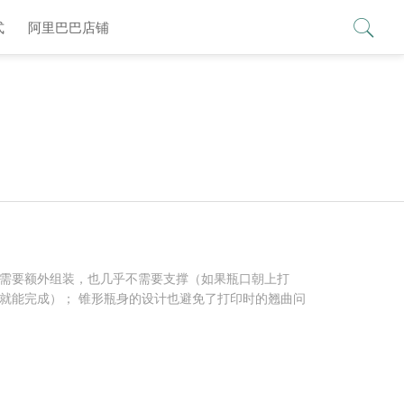
查看更多 >
式
阿里巴巴店铺
需要额外组装，也几乎不需要支撑（如果瓶口朝上打
就能完成）； 锥形瓶身的设计也避免了打印时的翘曲问