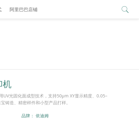
查看更多 >
式
阿里巴巴店铺
印机
UV光固化面成型技术，支持50μm XY显示精度、0.05–
、珠宝铸造、精密样件和小型产品打样。
品牌：
依迪姆