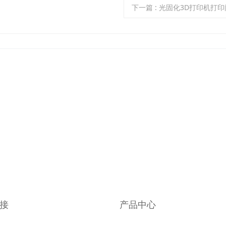
下一篇
: 光固化3D打印机打
接
产品中心