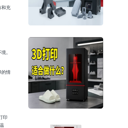
布和充
环境。
障的情
打印
温