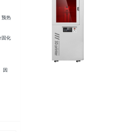
，预热
分固化
。因
。