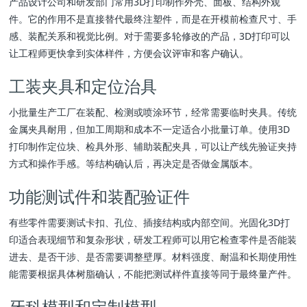
产品设计公司和研发部门常用3D打印制作外壳、面板、结构外观
件。它的作用不是直接替代最终注塑件，而是在开模前检查尺寸、手
感、装配关系和视觉比例。对于需要多轮修改的产品，3D打印可以
让工程师更快拿到实体样件，方便会议评审和客户确认。
工装夹具和定位治具
小批量生产工厂在装配、检测或喷涂环节，经常需要临时夹具。传统
金属夹具耐用，但加工周期和成本不一定适合小批量订单。使用3D
打印制作定位块、检具外形、辅助装配夹具，可以让产线先验证夹持
方式和操作手感。等结构确认后，再决定是否做金属版本。
功能测试件和装配验证件
有些零件需要测试卡扣、孔位、插接结构或内部空间。光固化3D打
印适合表现细节和复杂形状，研发工程师可以用它检查零件是否能装
进去、是否干涉、是否需要调整壁厚。材料强度、耐温和长期使用性
能需要根据具体树脂确认，不能把测试样件直接等同于最终量产件。
牙科模型和定制模型